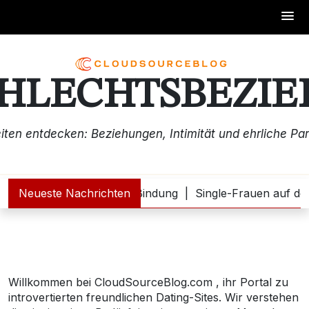
Skip
to
content
HLECHTSBEZI
iten entdecken: Beziehungen, Intimität und ehrliche Pa
 nach einer ernsthaften Bindung |
Neueste Nachrichten
Single-Frauen auf der
Willkommen bei CloudSourceBlog.com , ihr Portal zu
introvertierten freundlichen Dating-Sites. Wir verstehen